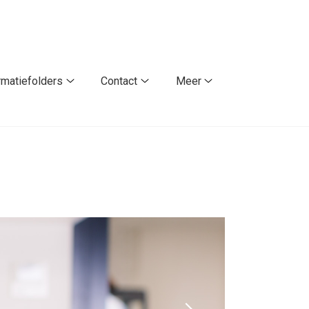
rmatiefolders
Contact
Meer
Informatiefolders
Contact
Meer
submenu
submenu
submenu