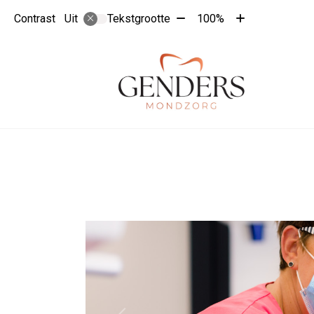
Tekst
Tekst
Contrast
Tekstgrootte
100%
Uit
verkleinen
vergroten
met
met
10%
10%
Hoo