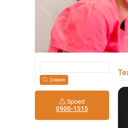
Te
Zoeken
Spoed
0900-1515