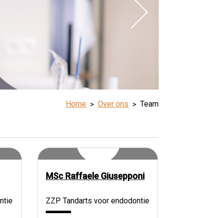
Home
Over ons
Team
MSc Raffaele Giusepponi
ntie
ZZP Tandarts voor endodontie