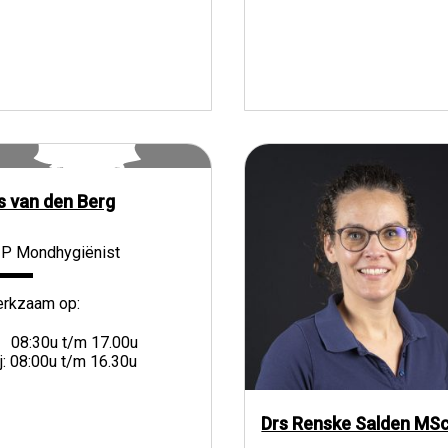
is van den Berg
P Mondhygiënist
rkzaam op:
: 08:30u t/m 17.00u
ij: 08:00u t/m 16.30u
Drs Renske Salden MS