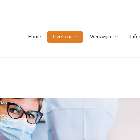
fdmenu
Home
Over ons
Werkwijze
Info
Over
Werkwijze
ons
submenu
submenu