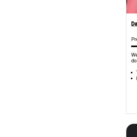
Da
Pr
We
do