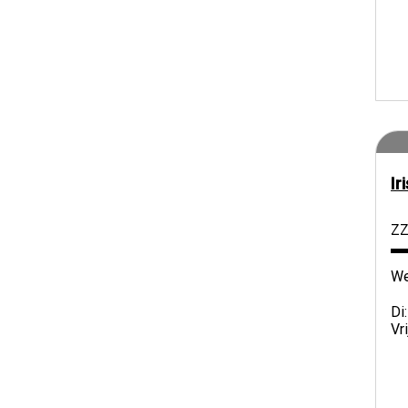
Ir
ZZ
We
Di
Vr