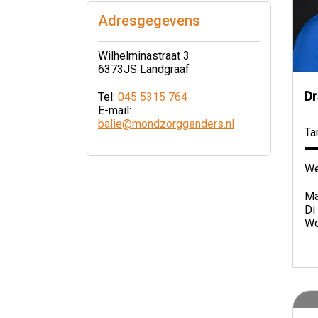
Adresgegevens
Wilhelminastraat 3
6373JS Landgraaf
Dr
Tel:
045 5315 764
E-mail:
balie@mondzorggenders.nl
Ta
We
Ma
Di
Wo