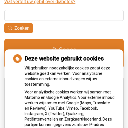
Wat vertelt uw gebit over diabetes?
Zoeken
Spoed
0900-1515
Deze website gebruikt cookies
Wij gebruiken noodzakelijke cookies zodat deze
website goed kan werken. Voor analytische
cookies en externe inhoud vragen wij uw
Adresgegevens
toestemming.
Voor analytische cookies werken wij samen met
Matomo en Google Analytics. Voor externe inhoud
Wilhelminastraat 3
werken wij samen met Google (Maps, Translate
6373JS Landgraaf
en Reviews), YouTube, Vimeo, Facebook,
Instagram, X (Twitter), Qualizorg,
Tel:
045 5315 764
Patiëntenvertellen en ZorgkaartNederland. Deze
E-mail:
balie@mondzorggenders.nl
partijen kunnen gegevens zoals uw IP-adres