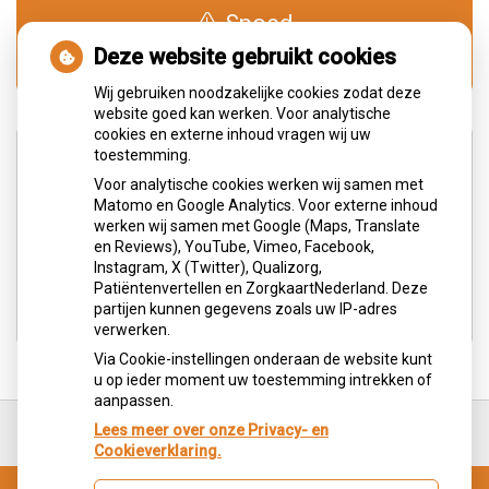
Spoed
0900-1515
Deze website gebruikt cookies
Wij gebruiken noodzakelijke cookies zodat deze
website goed kan werken. Voor analytische
cookies en externe inhoud vragen wij uw
Adresgegevens
toestemming.
Voor analytische cookies werken wij samen met
Matomo en Google Analytics. Voor externe inhoud
Wilhelminastraat 3
werken wij samen met Google (Maps, Translate
6373JS Landgraaf
en Reviews), YouTube, Vimeo, Facebook,
Instagram, X (Twitter), Qualizorg,
Tel:
045 5315 764
Patiëntenvertellen en ZorgkaartNederland. Deze
E-mail:
balie@mondzorggenders.nl
partijen kunnen gegevens zoals uw IP-adres
verwerken.
Via Cookie-instellingen onderaan de website kunt
u op ieder moment uw toestemming intrekken of
aanpassen.
Ga
terug
Lees meer over onze Privacy- en
naar
Cookieverklaring.
de