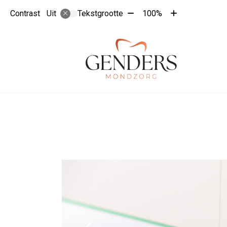
Tekst
Tekst
Contrast
Tekstgrootte
100%
Uit
verkleinen
vergroten
met
met
10%
10%
Hoo