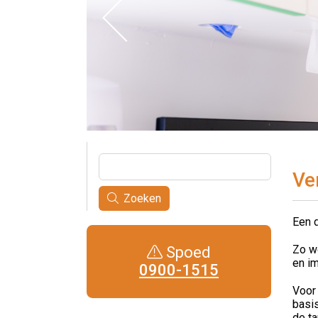
Ve
Zoeken
Een d
Zo wo
Spoed
en im
0900-1515
Voor
basis
de ta