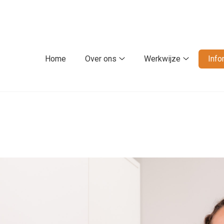
fdmenu
Home
Over ons
Werkwijze
Info
Over
Werkwijze
ons
submenu
submenu