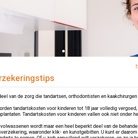
rzekeringstips
eel van de zorg die tandartsen, orthodontisten en kaakchirurgen
rden tandartskosten voor kinderen tot 18 jaar volledig vergoed,
plantaten. Tandartskosten voor kinderen vallen ook niet onder het
 volwassenen wordt maar een heel beperkt deel van de behandel
verzekering, waaronder klik- en kunstgebitten. U kunt er daaro
ndarts te nemen. Of u zich aanvullend wilt verzekeren, en zo ja hoe