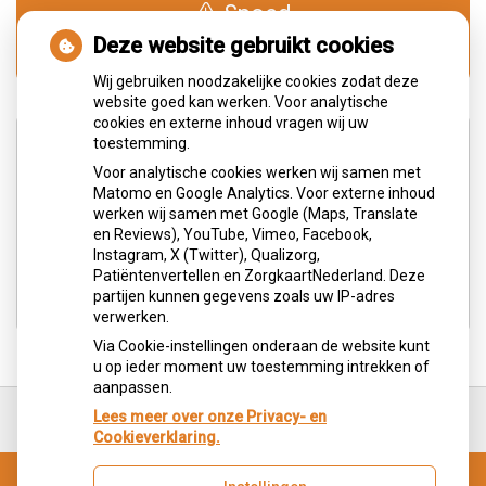
Spoed
0900-1515
Deze website gebruikt cookies
Wij gebruiken noodzakelijke cookies zodat deze
website goed kan werken. Voor analytische
cookies en externe inhoud vragen wij uw
Adresgegevens
toestemming.
Voor analytische cookies werken wij samen met
Matomo en Google Analytics. Voor externe inhoud
Wilhelminastraat 3
werken wij samen met Google (Maps, Translate
6373JS Landgraaf
en Reviews), YouTube, Vimeo, Facebook,
Instagram, X (Twitter), Qualizorg,
Tel:
045 5315 764
Patiëntenvertellen en ZorgkaartNederland. Deze
E-mail:
balie@mondzorggenders.nl
partijen kunnen gegevens zoals uw IP-adres
verwerken.
Via Cookie-instellingen onderaan de website kunt
u op ieder moment uw toestemming intrekken of
aanpassen.
Ga
terug
Lees meer over onze Privacy- en
naar
Cookieverklaring.
de
bovenkant