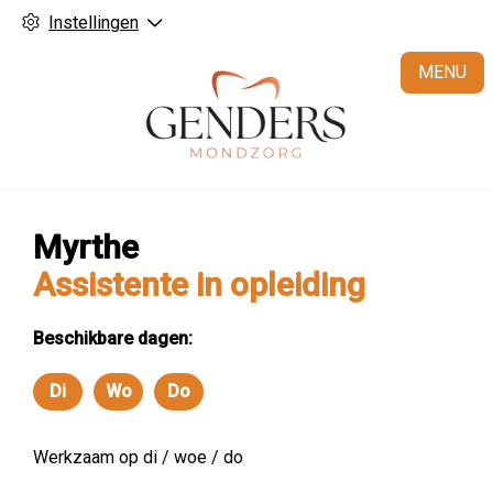
Instellingen
H
MENU
Myrthe
Assistente in opleiding
Beschikbare dagen:
Di
Wo
Do
Dinsdag
Woensdag
Donderdag
Werkzaam op di / woe / do