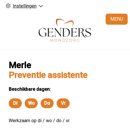
Instellingen
H
MENU
Merle
Preventie assistente
Beschikbare dagen:
Di
Wo
Do
Vr
Dinsdag
Woensdag
Donderdag
Vrijdag
Werkzaam op di / wo / do / vr