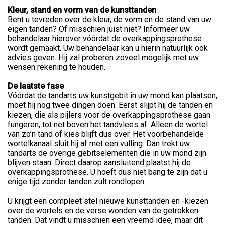
Kleur, stand en vorm van de kunsttanden
Bent u tevreden over de kleur, de vorm en de stand van uw
eigen tanden? Of misschien juist niet? Informeer uw
behandelaar hierover vóórdat de overkappingsprothese
wordt gemaakt. Uw behandelaar kan u hierin natuurlijk ook
advies geven. Hij zal proberen zoveel mogelijk met uw
wensen rekening te houden.
De laatste fase
Vóórdat de tandarts uw kunstgebit in uw mond kan plaatsen,
moet hij nog twee dingen doen. Eerst slijpt hij de tanden en
kiezen, die als pijlers voor de overkappingsprothese gaan
fungeren, tot net boven het tandvlees af. Alleen de wortel
van zo’n tand of kies blijft dus over. Het voorbehandelde
wortelkanaal sluit hij af met een vulling. Dan trekt uw
tandarts de overige gebitselementen die in uw mond zijn
blijven staan. Direct daarop aansluitend plaatst hij de
overkappingsprothese. U hoeft dus niet bang te zijn dat u
enige tijd zonder tanden zult rondlopen.
U krijgt een compleet stel nieuwe kunsttanden en -kiezen
over de wortels en de verse wonden van de getrokken
tanden. Dat vindt u misschien een vreemd idee, maar dit