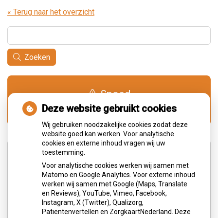
« Terug naar het overzicht
Zoeken
Spoed
0900-1515
Deze website gebruikt cookies
Wij gebruiken noodzakelijke cookies zodat deze
website goed kan werken. Voor analytische
cookies en externe inhoud vragen wij uw
Adresgegevens
toestemming.
Voor analytische cookies werken wij samen met
Matomo en Google Analytics. Voor externe inhoud
Wilhelminastraat 3
werken wij samen met Google (Maps, Translate
6373JS Landgraaf
en Reviews), YouTube, Vimeo, Facebook,
Instagram, X (Twitter), Qualizorg,
Tel:
045 5315 764
Patiëntenvertellen en ZorgkaartNederland. Deze
E-mail:
balie@mondzorggenders.nl